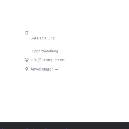
Kontakte
1.800.123.45.68
Lieferabteilung
1.800.123.45.67
Supportabteilung
info@example.com
Anweisungen