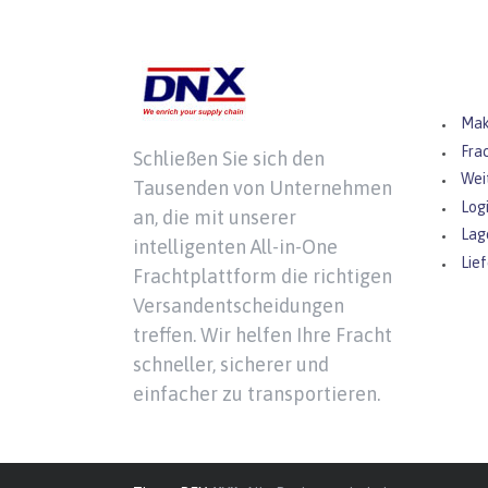
Die
Mak
Fra
Schließen Sie sich den
Wei
Tausenden von Unternehmen
Logi
an, die mit unserer
Lag
intelligenten All-in-One
Lie
Frachtplattform die richtigen
Versandentscheidungen
treffen. Wir helfen Ihre Fracht
schneller, sicherer und
einfacher zu transportieren.