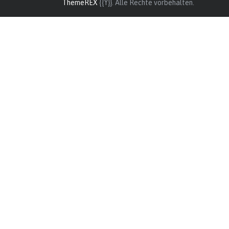
ThemeREX
{{Y}}. Alle Rechte vorbehalten.