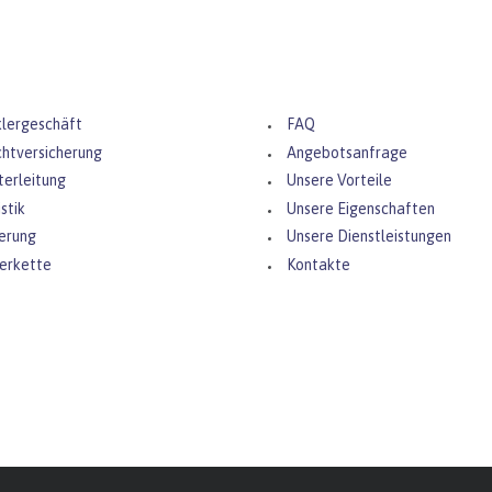
nstleistungen
Nützliche Links
lergeschäft
FAQ
chtversicherung
Angebotsanfrage
terleitung
Unsere Vorteile
stik
Unsere Eigenschaften
erung
Unsere Dienstleistungen
ferkette
Kontakte