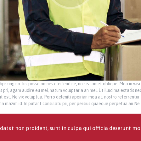
ipscing no. Ius posse omnes eleifend ne, no sea amet oblique. Mea in wisi
 pri, agam audire eu mei, natum voluptaria an mel. Ut illud maiestatis nec
 ut est. Ne vix voluptua. Porro deleniti apeirian mea at, nostro referrentur
agna mazim id. In putant consulatu pri, per persius quaeque perpetua an.Ne
datat non proident, sunt in culpa qui officia deserunt mo