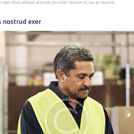
 nam simul oblique alterum, pri solet omnium id, usu an munere.
 nostrud exer