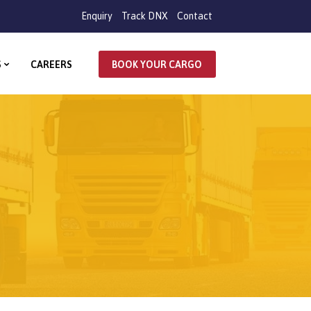
Enquiry
Track DNX
Contact
S
CAREERS
BOOK YOUR CARGO