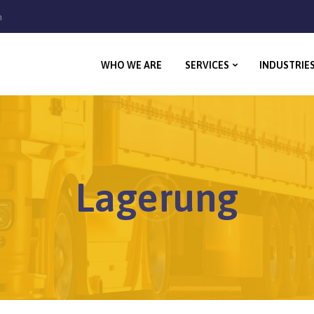
WHO WE ARE
m
SERVICES
WHO WE ARE
SERVICES
INDUSTRIE
INDUSTRIES
CAREERS
Lagerung