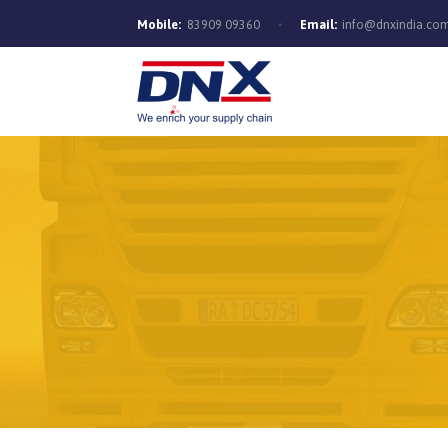
Mobile:
83909 09360
Email:
info@dnxindia.co