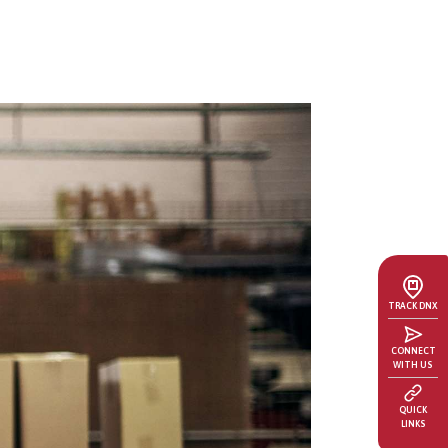
TRACK DNX
CONNECT
WITH US
QUICK
LINKS