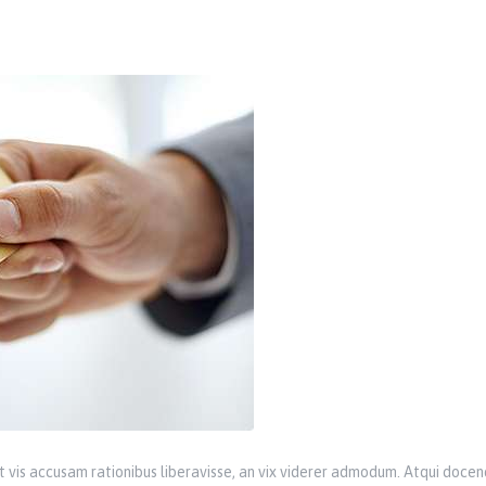
 vis accusam rationibus liberavisse, an vix viderer admodum. Atqui docend