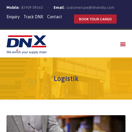
Mobile:
83909 09360
Email:
customercare@dnxindia.com
Enquiry
Track DNX
Contact
BOOK YOUR CARGO
WHO WE ARE
SERVICES
INDUSTRIES
CAREERS
Logistik