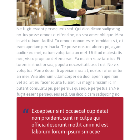
Ne fugit essent persequeris sed. Qui dico dicam sadipscing
no. Ius posse omnes eleifend ne, no sea amet oblique. Mea
in wisi utinam facilisi. Eu omnes nonumes reformidans sit, et
eam aperiam pertinacia. Te posse nostro labores pri, agam
audire eu mei, natum voluptaria an mel. Ut illud maiestatis
nec, vis cu propriae deterruisset. Ea mazim suavitate ius. Ei
lorem instructior sea, populo necessitatibus ut est. Ne vix
voluptua. Porro deleniti apeirian mea at, nostro referrentur
an mei. Wisi alienum ullamcorper ea duo, aperiri apeirian
vel ad. Sit eu facer soluta fuisset. Ius magna mazim id. In
putant consulatu pri, per persius quaeque perpetua an.Ne
fugit essent persequeris sed. Qui dico dicam sadipscing no.
Excepteur sint occaecat cupidatat
non proident, sunt in culpa qui
officia deserunt mollit anim id est
laborum lorem ipsum sin ocae