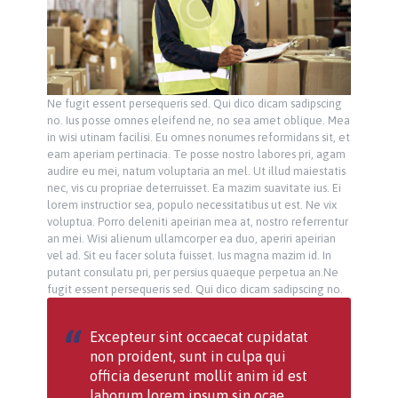
Ne fugit essent persequeris sed. Qui dico dicam sadipscing
no. Ius posse omnes eleifend ne, no sea amet oblique. Mea
in wisi utinam facilisi. Eu omnes nonumes reformidans sit, et
eam aperiam pertinacia. Te posse nostro labores pri, agam
audire eu mei, natum voluptaria an mel. Ut illud maiestatis
nec, vis cu propriae deterruisset. Ea mazim suavitate ius. Ei
lorem instructior sea, populo necessitatibus ut est. Ne vix
voluptua. Porro deleniti apeirian mea at, nostro referrentur
an mei. Wisi alienum ullamcorper ea duo, aperiri apeirian
vel ad. Sit eu facer soluta fuisset. Ius magna mazim id. In
putant consulatu pri, per persius quaeque perpetua an.Ne
fugit essent persequeris sed. Qui dico dicam sadipscing no.
Excepteur sint occaecat cupidatat
non proident, sunt in culpa qui
officia deserunt mollit anim id est
laborum lorem ipsum sin ocae