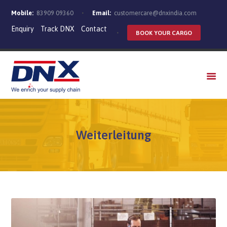
Mobile:
83909 09360
Email:
customercare@dnxindia.com
Enquiry
Track DNX
Contact
BOOK YOUR CARGO
WHO WE ARE
SERVICES
INDUSTRIES
CAREERS
Weiterleitung